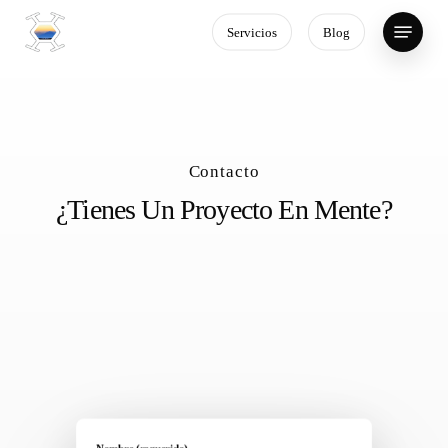
Skip
Menu
Servicios
Blog
to
main
content
Contacto
¿Tienes Un Proyecto En Mente?